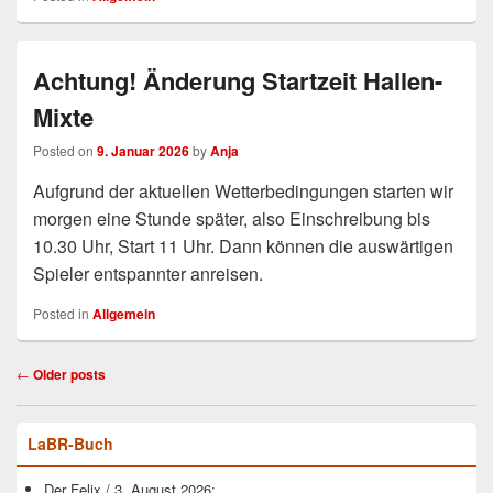
Achtung! Änderung Startzeit Hallen-
Mixte
Posted on
9. Januar 2026
by
Anja
Aufgrund der aktuellen Wetterbedingungen starten wir
morgen eine Stunde später, also Einschreibung bis
10.30 Uhr, Start 11 Uhr. Dann können die auswärtigen
Spieler entspannter anreisen.
Posted in
Allgemein
Post
←
Older posts
navigation
Primary
LaBR-Buch
Sidebar
Widget
Der Felix
/
3. August 2026
:
Area