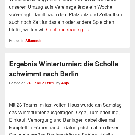
unseren Umzug aufs Vereinsgelände ein Woche
vorverlegt. Damit nach dem Platzputz und Zeltaufbau
auch noch Zeit für das ein oder andere Spielchen
bleibt, wollen wir
Continue reading
Arbeit & Spiele: 21.+24
→
Posted in
Allgemein
Ergebnis Winterturnier: die Scholle
schwimmt nach Berlin
Posted on
24. Februar 2026
by
Anja
Mit 26 Teams im fast vollen Haus wurde am Samstag
das Winterturnier ausgetragen. Orga, Turnierleitung,
Einkauf, Versorgung und Bar lagen dabei diesmal
komplett in Frauenhand – dafür gleichmal an dieser
Stelle ein großes Dankeschön an Sabine, Kristin,