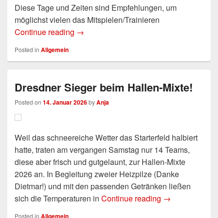
Diese Tage und Zeiten sind Empfehlungen, um
möglichst vielen das Mitspielen/Trainieren
Continue reading
Neuer Spieltag am Freitag
→
Posted in
Allgemein
Dresdner Sieger beim Hallen-Mixte!
Posted on
14. Januar 2026
by
Anja
Weil das schneereiche Wetter das Starterfeld halbiert
hatte, traten am vergangen Samstag nur 14 Teams,
diese aber frisch und gutgelaunt, zur Hallen-Mixte
2026 an. In Begleitung zweier Heizpilze (Danke
Dietmar!) und mit den passenden Getränken ließen
sich die Temperaturen in
Continue reading
Dresdner Sieger
→
Posted in
Allgemein