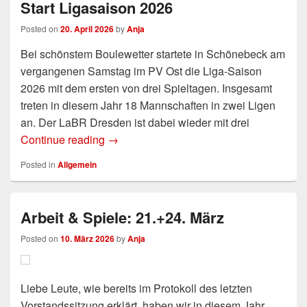
Start Ligasaison 2026
Posted on
20. April 2026
by
Anja
Bei schönstem Boulewetter startete in Schönebeck am
vergangenen Samstag im PV Ost die Liga-Saison
2026 mit dem ersten von drei Spieltagen. Insgesamt
treten in diesem Jahr 18 Mannschaften in zwei Ligen
an. Der LaBR Dresden ist dabei wieder mit drei
Continue reading
Start Ligasaison 2026
→
Posted in
Allgemein
Arbeit & Spiele: 21.+24. März
Posted on
10. März 2026
by
Anja
Liebe Leute, wie bereits im Protokoll des letzten
Vorstandssitzung erklärt, haben wir in diesem Jahr