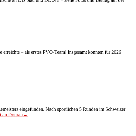
ünsche an DD blau und DD24!! – siehe Fotos und Beitrag auf der
 erreichte – als erstes PVO-Team! Insgesamt konnten für 2026
zemeisters eingefunden. Nach sportlichen 5 Runden im Schweizer
t an Douran
→