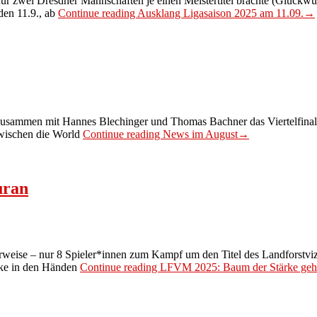
für zwei Dresdner Mannschaften je einen Meistertitel brachte (Glückw
en 11.9., ab
Continue reading
Ausklang Ligasaison 2025 am 11.09.
→
zusammen mit Hannes Blechinger und Thomas Bachner das Viertelfinale
zwischen die World
Continue reading
News im August
→
uran
rweise – nur 8 Spieler*innen zum Kampf um den Titel des Landforstvi
rke in den Händen
Continue reading
LFVM 2025: Baum der Stärke geh