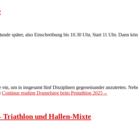
e
nde später, also Einschreibung bis 10.30 Uhr, Start 11 Uhr. Dann könn
e ein, um in insgesamt fünf Disziplinen gegeneinander anzutreten. Neb
i
Continue reading
Doppelsieg beim Pentathlon 2025
→
– Triathlon und Hallen-Mixte