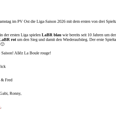
mstag im PV Ost die Liga-Saison 2026 mit dem ersten von drei Spielta
n der ersten Liga spielen
LaBR blau
wie bereits seit 10 Jahren um den
LaBR rot
um den Sieg und damit den Wiederaufstieg. Der erste Spielt
 🙂
 Saison! Alléz La Boule rouge!
Nick
k & Fred
 Gabi, Ronny,
k
.