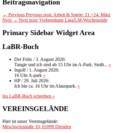
Beitragsnavigation
←
Previous
Previous post:
Arbeit & Spiele: 21.+24. März
Next
→
Next post:
Vorbereitung Liga/LM-Wochenende
Primary Sidebar Widget Area
LaBR-Buch
Der Felix
/
3. August 2026
:
Tangie und ich sind ab 15 Uhr im A-Park. Stoßt...
»
Ingolf
/
1. August 2026
:
16 Uhr A-park
»
HP
/
29. Juli 2026
:
Ich bin ca. 16 Uhr im Alaunpark.
»
Ins LaBR-Buch schreiben »
VEREINSGELÄNDE
Hier ist unser Vereinsgelände:
Meschwitzstraße 10, 01099 Dresden