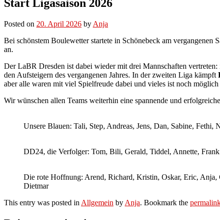
Start Ligasaison 2026
Posted on
20. April 2026
by
Anja
Bei schönstem Boulewetter startete in Schönebeck am vergangenen Sa
an.
Der LaBR Dresden ist dabei wieder mit drei Mannschaften vertreten: i
den Aufsteigern des vergangenen Jahres. In der zweiten Liga kämpft
aber alle waren mit viel Spielfreude dabei und vieles ist noch möglich
Wir wünschen allen Teams weiterhin eine spannende und erfolgreiche
Unsere Blauen: Tali, Step, Andreas, Jens, Dan, Sabine, Fethi, 
DD24, die Verfolger: Tom, Bili, Gerald, Tiddel, Annette, Fran
Die rote Hoffnung: Arend, Richard, Kristin, Oskar, Eric, Anja,
Dietmar
This entry was posted in
Allgemein
by
Anja
. Bookmark the
permalin