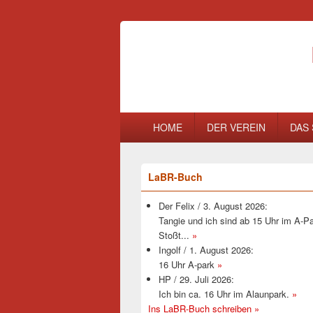
Primary
HOME
DER VEREIN
DAS 
menu
Primary
LaBR-Buch
Sidebar
Widget
Der Felix
/
3. August 2026
:
Area
Tangie und ich sind ab 15 Uhr im A-Pa
Stoßt...
»
Ingolf
/
1. August 2026
:
16 Uhr A-park
»
HP
/
29. Juli 2026
:
Ich bin ca. 16 Uhr im Alaunpark.
»
Ins LaBR-Buch schreiben »