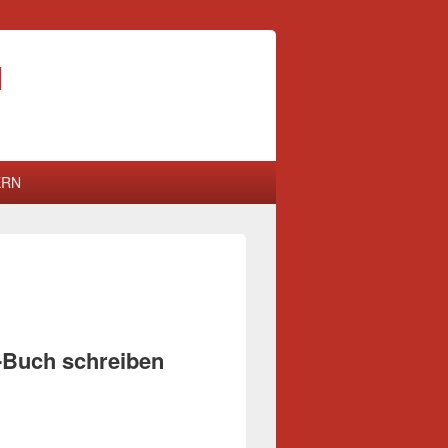
N
ERN
-Buch schreiben