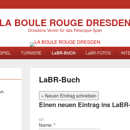
LA BOULE ROUGE DRESDE
Dresdens Verein für das Pétanque-Spiel
SPIEL
TURNIERE
LaBR-BUCH
LaBR-FOTOS
INT
LaBR-Buch
rk.
Einen neuen Eintrag ins LaBR
Diese
Name: *