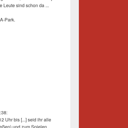
 Leute sind schon da ...
 A-Park.
:38
:
Uhr bis [...] seid ihr alle
ießen) und zum Spielen