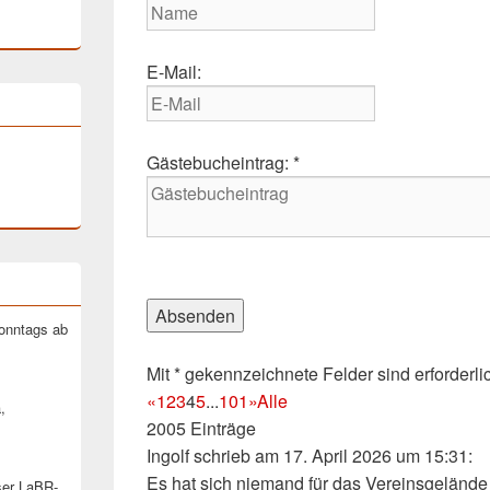
Formular
ausblenden
E-Mail:
Gästebucheintrag: *
Sonntags ab
Mit * gekennzeichnete Felder sind erforderli
«
1
2
3
4
5
...
101
»
Alle
,
2005 Einträge
Ingolf
schrieb am 17. April 2026
um 15:31
:
Es hat sich niemand für das Vereinsgelände
ser LaBR-