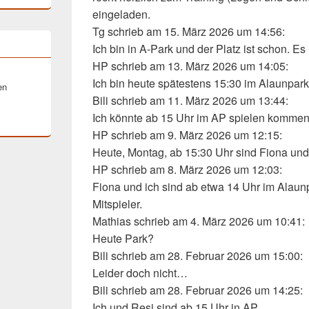
eingeladen.
Tg
schrieb am 15. März 2026
um 14:56
:
Ich bin in A-Park und der Platz ist schon. Es i
HP
schrieb am 13. März 2026
um 14:05
:
Ich bin heute spätestens 15:30 im Alaunpark
en
Bili
schrieb am 11. März 2026
um 13:44
:
Ich könnte ab 15 Uhr im AP spielen komme
HP
schrieb am 9. März 2026
um 12:15
:
Heute, Montag, ab 15:30 Uhr sind Fiona und
HP
schrieb am 8. März 2026
um 12:03
:
Fiona und ich sind ab etwa 14 Uhr im Alaun
Mitspieler.
Mathias
schrieb am 4. März 2026
um 10:41
:
Heute Park?
Bili
schrieb am 28. Februar 2026
um 15:00
:
Leider doch nicht…
Bili
schrieb am 28. Februar 2026
um 14:25
:
Ich und Resi sind ab 15 Uhr in AP.