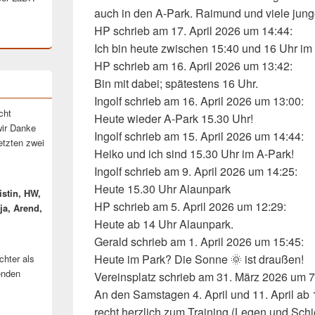
auch in den A-Park. Raimund und viele junge
HP
schrieb am 17. April 2026
um 14:44
:
Ich bin heute zwischen 15:40 und 16 Uhr im
HP
schrieb am 16. April 2026
um 13:42
:
Bin mit dabei; spätestens 16 Uhr.
Ingolf
schrieb am 16. April 2026
um 13:00
:
cht
Heute wieder A-Park 15.30 Uhr!
ir Danke
Ingolf
schrieb am 15. April 2026
um 14:44
:
letzten zwei
Heiko und ich sind 15.30 Uhr im A-Park!
Ingolf
schrieb am 9. April 2026
um 14:25
:
Heute 15.30 Uhr Alaunpark
istin, HW,
HP
schrieb am 5. April 2026
um 12:29
:
ja, Arend,
Heute ab 14 Uhr Alaunpark.
Gerald
schrieb am 1. April 2026
um 15:45
:
Heute im Park? Die Sonne 🌞 ist draußen!
chter als
enden
Vereinsplatz
schrieb am 31. März 2026
um 7
An den Samstagen 4. April und 11. April ab 12 
recht herzlich zum Training (Legen und Sch